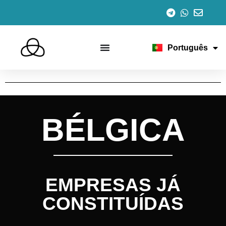
Español
English
Italiano
Français
Português
Deutsch
BÉLGICA
EMPRESAS JÁ
CONSTITUÍDAS