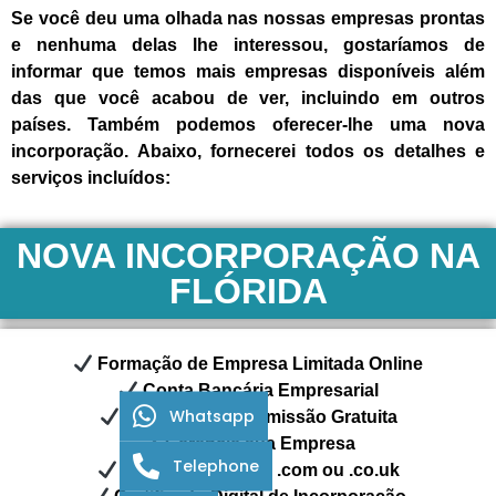
Se você deu uma olhada nas nossas empresas prontas
e nenhuma delas lhe interessou, gostaríamos de
informar que temos mais empresas disponíveis além
das que você acabou de ver, incluindo em outros
países. Também podemos oferecer-lhe uma nova
incorporação. Abaixo, fornecerei todos os detalhes e
serviços incluídos:
NOVA INCORPORAÇÃO NA
FLÓRIDA
Formação de Empresa Limitada Online
Conta Bancária Empresarial
Whatsapp
Revisão Pré-Submissão Gratuita
Gerencie sua Empresa
Telephone
Nome de Domínio .com ou .co.uk