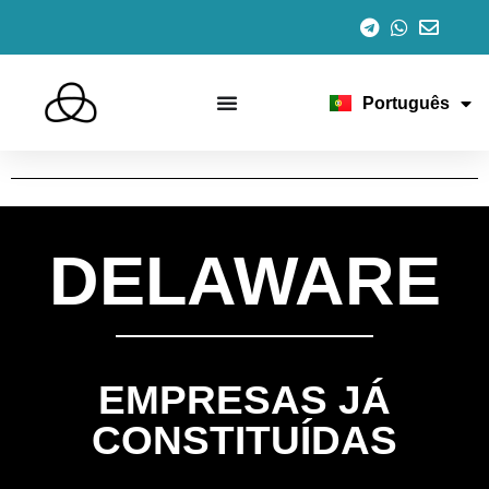
Español
English
Italiano
Français
Português
Deutsch
DELAWARE
EMPRESAS JÁ
CONSTITUÍDAS