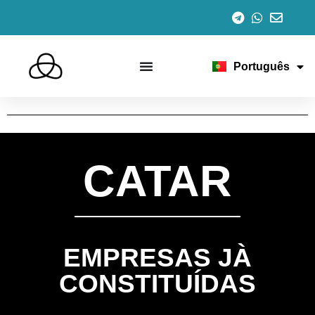
Español
English
Italiano
Français
Português
Deutsch
CATAR
EMPRESAS JÀ
CONSTITUÍDAS