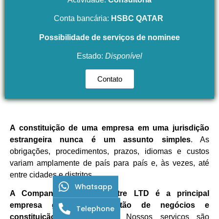
Conta bancária:
HSBC QATAR
Possibilidade de serviços de nominee
Estado:
Disponível
Contato
A constituição de uma empresa em uma jurisdição
estrangeira nunca é um assunto simples
. As
obrigações, procedimentos, prazos, idiomas e custos
variam amplamente de país para país e, às vezes, até
entre cidades e distritos.
Whatsapp
A Company Creation Centre LTD é a principal
empresa global em gestão de negócios e
Telephone
constituição de empresas.
Nossos serviços são