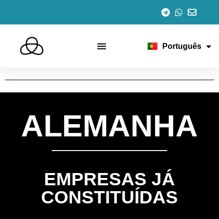
Español
English
Italiano
Français
Português
Deutsch
ALEMANHA
EMPRESAS JÁ
CONSTITUÍDAS