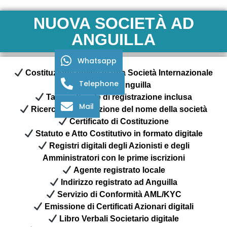
NUOVA SOCIETÀ AD
ANGUILLA
Whatsapp
Costituzione online di una Società Internazionale
Telephone
di Affari ad Anguilla
Tassa ufficiale di registrazione inclusa
Mail
Ricerca e prenotazione del nome della società
Certificato di Costituzione
Statuto e Atto Costitutivo in formato digitale
Registri digitali degli Azionisti e degli
Amministratori con le prime iscrizioni
Agente registrato locale
Indirizzo registrato ad Anguilla
Servizio di Conformità AML/KYC
Emissione di Certificati Azionari digitali
Libro Verbali Societario digitale