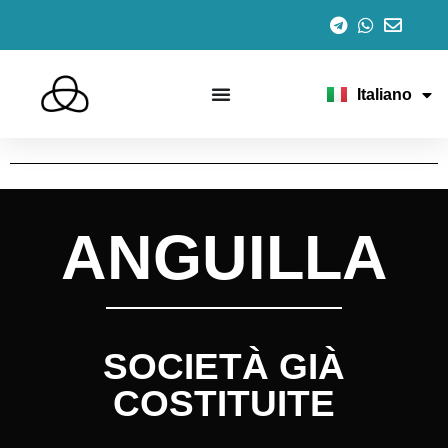
Español
English
Português
Français
Italiano
Deutsch
ANGUILLA
SOCIETÀ GIÀ
COSTITUITE