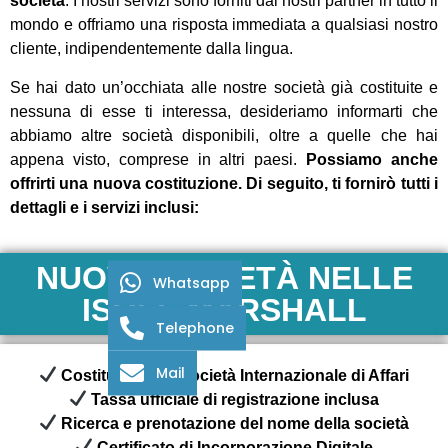
società
. I nostri servizi sono forniti dai nostri partner in tutto il
mondo e offriamo una risposta immediata a qualsiasi nostro
cliente, indipendentemente dalla lingua.
Se hai dato un’occhiata alle nostre società già costituite e
nessuna di esse ti interessa, desideriamo informarti che
abbiamo altre società disponibili, oltre a quelle che hai
appena visto, comprese in altri paesi.
Possiamo anche
offrirti una nuova costituzione. Di seguito, ti fornirò tutti i
dettagli e i servizi inclusi:
NUOVA SOCIETÀ NELLE
Whatsapp
ISOLE MARSHALL
Telephone
Mail
Costituzione di Società Internazionale di Affari
Tassa ufficiale di registrazione inclusa
Ricerca e prenotazione del nome della società
Certificato di Incorporazione Digitale