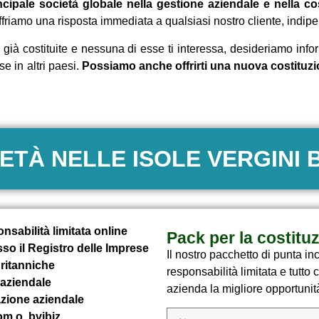
pale società globale nella gestione aziendale e nella cos
e offriamo una risposta immediata a qualsiasi nostro cliente, ind
 già costituite e nessuna di esse ti interessa, desideriamo infor
e in altri paesi.
Possiamo anche offrirti una nuova costituzione.
ETÀ NELLE ISOLE VERGINI 
nsabilità limitata online
Pack per la costitu
so il Registro delle Imprese
Il nostro pacchetto di punta in
Britanniche
responsabilità limitata e tutto 
aziendale
azienda la migliore opportunit
zione aziendale
m o .bvibiz