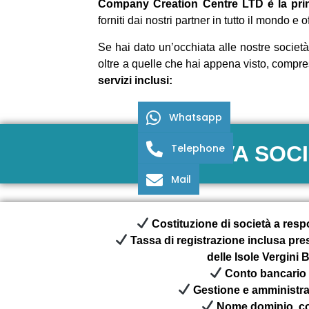
Company Creation Centre LTD è la princi
forniti dai nostri partner in tutto il mondo 
Se hai dato un’occhiata alle nostre società
oltre a quelle che hai appena visto, compres
servizi inclusi:
Whatsapp
Telephone
NUOVA SOCI
Mail
Costituzione di società a respo
Tassa di registrazione inclusa pres
delle Isole Vergini 
Conto bancario 
Gestione e amministra
Nome dominio .co