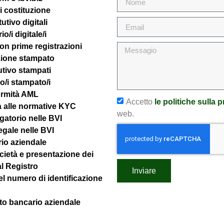
di costituzione
utivo digitali
o/i digitale/i
on prime registrazioni
uzione stampato
utivo stampati
io/i stampato/i
ormità AML
Accetto
le politiche sulla 
à alle normative KYC
web.
gatorio nelle BVI
egale nelle BVI
rio aziendale
ietà e presentazione dei
al Registro
Inviare
l numero di identificazione
to bancario aziendale