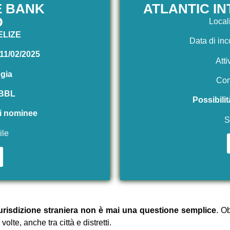
E BANK
ATLANTIC I
D
Local
ELIZE
Data di in
11/02/2025
Atti
gi
a
Con
BBL
Possibilit
 di nominee
S
ile
iurisdizione straniera non è mai una questione semplice
. O
te, anche tra città e distretti.