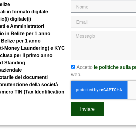
elize
i in formato digitale
o(i) digitale(i)
isti e Amministratori
io in Belize per 1 anno
n Belize per 1 anno
nti-Money Laundering) e KYC
clusa per il primo anno
od Standing
Accetto
le politiche sulla 
aziendale
web.
notarile dei documenti
anutenzione della società
umero TIN (Tax Identification
Inviare