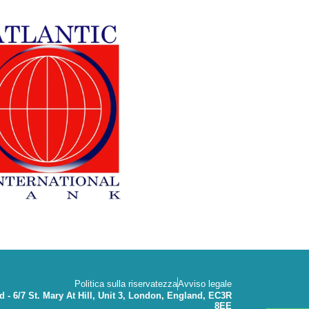
Politica sulla riservatezza
Avviso legale
 - 6/7 St. Mary At Hill, Unit 3, London, England, EC3R
8EE