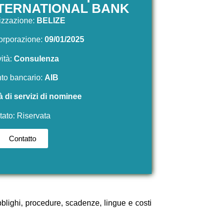
NTERNATIONAL BANK
izzazione:
BELIZE
corporazione:
09/01/2025
vità:
Consulenza
to bancario:
AIB
à di servizi di nominee
tato: Riservata
Contatto
bblighi, procedure, scadenze, lingue e costi