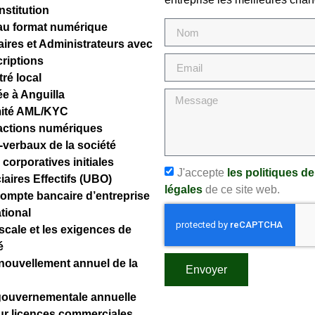
nstitution
f au format numérique
ires et Administrateurs avec
criptions
ré local
e à Anguilla
mité AML/KYC
’actions numériques
verbaux de la société
corporatives initiales
J'accepte
les politiques de
aires Effectifs (UBO)
légales
de ce site web.
compte bancaire d’entreprise
ational
fiscale et les exigences de
é
nouvellement annuel de la
Envoyer
 gouvernementale annuelle
ur licences commerciales