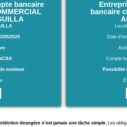
pte bancaire
Entrepr
COMMERCIAL
bancaire
GUILLA
A
UILLA
Local
3/05/2025
Date d’in
are
Acti
NCBA
Compte ba
s de nominee
Possibilité
ée
É
ridiction étrangère n’est jamais une tâche simple.
Les obliga