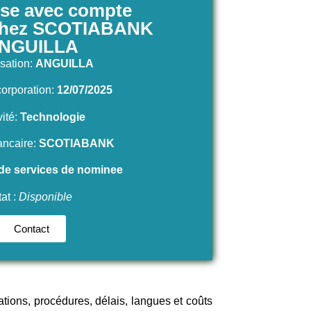
ise avec compte
 chez SCOTIABANK
NGUILLA
isation:
ANGUILLA
corporation:
12/07/2025
vité:
Technologie
ncaire:
SCOTIABANK
 de services de nominee
tat :
Disponible
Contact
tions, procédures, délais, langues et coûts