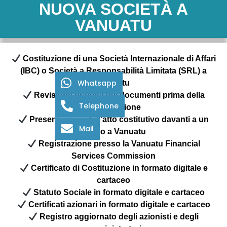
NUOVA SOCIETÀ A
VANUATU
Costituzione di una Società Internazionale di Affari
(IBC) o Società a Responsabilità Limitata (SRL) a
Whatsapp
Vanuatu
Revisione gratuita dei documenti prima della
Telephone
presentazione
Presentazione dell’atto costitutivo davanti a un
Mail
notaio a Vanuatu
Registrazione presso la Vanuatu Financial
Services Commission
Certificato di Costituzione in formato digitale e
cartaceo
Statuto Sociale in formato digitale e cartaceo
Certificati azionari in formato digitale e cartaceo
Registro aggiornato degli azionisti e degli