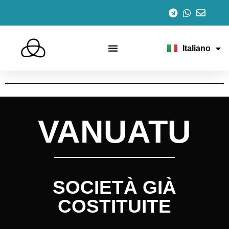
Español
English
Português
Français
Italiano
Deutsch
VANUATU
SOCIETÀ GIÀ
COSTITUITE