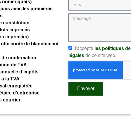
ns numérique(s)
ques avec les premières
ns
e constitution
tuts imprimés
ons imprimé(s)
Lutte contre le blanchiment
J'accepte
les politiques de
légales
de ce site web.
n de confirmation
ation de TVA
 annuelle d’impôts
 à la TVA
ial enregistrée
Envoyer
taire d’entreprise
 courrier