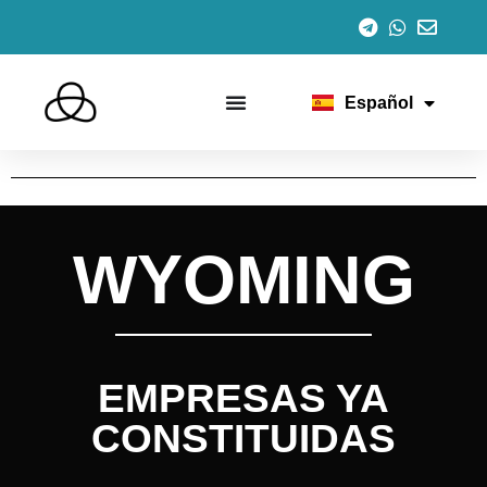
English
Italiano
Português
Français
Español
Deutsch
WYOMING
EMPRESAS YA
CONSTITUIDAS