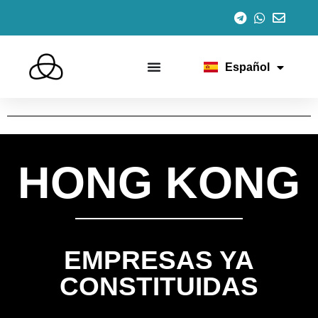
English
Italiano
Português
Français
Español
Deutsch
HONG KONG
EMPRESAS YA
CONSTITUIDAS