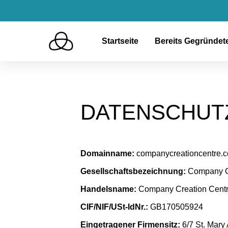
Startseite
Bereits Gegründe
DATENSCHUTZ
Domainname:
companycreationcentre.
Gesellschaftsbezeichnung:
Company Cr
Handelsname:
Company Creation Centr
CIF/NIF/USt-IdNr.:
GB170505924
Eingetragener Firmensitz:
6/7 St. Mary