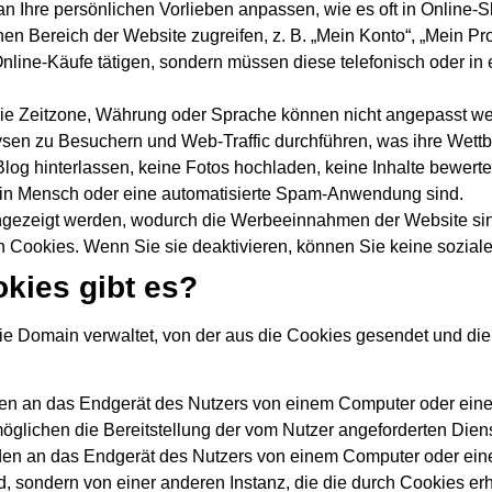
an Ihre persönlichen Vorlieben anpassen, wie es oft in Online-Sh
en Bereich der Website zugreifen, z. B. „Mein Konto“, „Mein Pro
nline-Käufe tätigen, sondern müssen diese telefonisch oder in
wie Zeitzone, Währung oder Sprache können nicht angepasst w
en zu Besuchern und Web-Traffic durchführen, was ihre Wettbe
og hinterlassen, keine Fotos hochladen, keine Inhalte bewert
ein Mensch oder eine automatisierte Spam-Anwendung sind.
ngezeigt werden, wodurch die Werbeeinnahmen der Website si
 Cookies. Wenn Sie sie deaktivieren, können Sie keine sozial
kies gibt es?
 die Domain verwaltet, von der aus die Cookies gesendet und di
n an das Endgerät des Nutzers von einem Computer oder eine
möglichen die Bereitstellung der vom Nutzer angeforderten Diens
en an das Endgerät des Nutzers von einem Computer oder eine
d, sondern von einer anderen Instanz, die die durch Cookies er