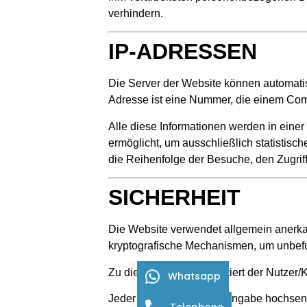
verhindern.
IP-ADRESSEN
Die Server der Website können automat
Adresse ist eine Nummer, die einem Comp
Alle diese Informationen werden in einer
ermöglicht, um ausschließlich statistisc
die Reihenfolge der Besuche, den Zugrif
SICHERHEIT
Die Website verwendet allgemein anerka
kryptografische Mechanismen, um unbefug
Zu diesem Zweck akzeptiert der Nutzer/K
Whatsapp
Jeder Vorgang, der die Eingabe hochsens
Telephone