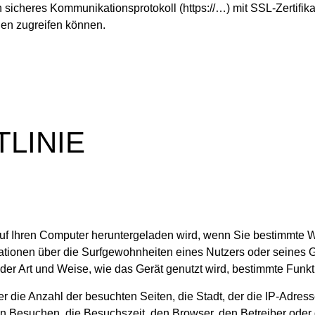
 sicheres Kommunikationsprotokoll (https://…) mit SSL-Zertifika
onen zugreifen können.
TLINIE
 auf Ihren Computer heruntergeladen wird, wenn Sie bestimmte 
ationen über die Surfgewohnheiten eines Nutzers oder seines G
der Art und Weise, wie das Gerät genutzt wird, bestimmte Funk
er die Anzahl der besuchten Seiten, die Stadt, der die IP-Adress
on Besuchen, die Besuchszeit, den Browser, den Betreiber ode